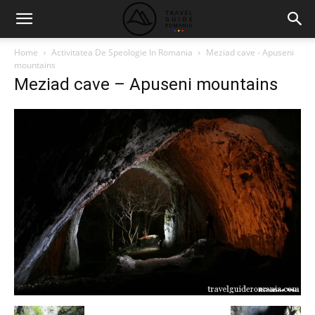
Home
Activitatea De Speologie In Romania
Meziad cave - Apuseni
mountains
Meziad cave – Apuseni mountains