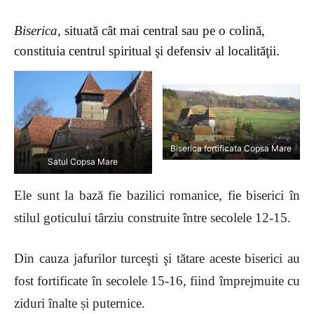
Biserica
, situată cât mai central sau pe o colină,
constituia centrul spiritual şi defensiv al localităţii.
Biserica fortificata Copsa Mare
Satul Copsa Mare
Ele sunt la bază fie bazilici romanice, fie biserici în
stilul goticului târziu construite între secolele 12-15.
Din cauza jafurilor turceşti şi tătare aceste biserici au
fost fortificate în secolele 15-16, fiind împrejmuite cu
ziduri înalte și puternice.