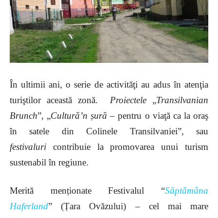
În ultimii ani, o serie de activităţi au adus în atenţia
turiştilor această zonă.
Proiectele
„
Transilvanian
Brunch
”, „
Cultură’n șură
– pentru o viaţă ca la oraş
în satele din Colinele Transilvaniei”, sau
festivaluri
contribuie la promovarea unui turism
sustenabil în regiune.
Merită menționate Festivalul “
Săptămâna
Haferland
” (Țara Ovăzului) – cel mai mare