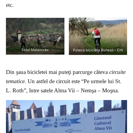
etc.
Satul Malancrav
Poteca bicicleta Bunesti – Crit
Din şaua bicicletei mai puteţi parcurge câteva
circuite
tematice
. Un astfel de circuit este
“Pe urmele lui St.
L. Roth”, î
ntre satele Alma Vii – Nemşa – Moşna.