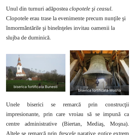
Unul din turnuri adăpostea
clopotele şi ceasul
.
Clopotele erau trase la evenimente precum nunţile şi
înmormântările şi bineînţeles invitau oamenii la
slujba de duminică.
biserica fortificata Bunesti
biserica fortificata Mosna
Unele biserici se remarcă prin construcţii
impresionante, prin care vroiau să se impună ca
centre administrative (Biertan, Mediaş, Moşna).
Altele se remarcă prin
frescele
narative gotice extrem