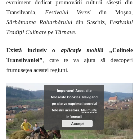
eveniment dedicat promovării culturii săsești din
Transilvania,
Festivalul Verzei
din Moşna,
Sărbătoarea Rabarbărului
din Saschiz,
Festivalul
Tradiţii Culinare pe Târnave.
Există inclusiv o
aplicaţie mobilă
„Colinele
Transilvaniei”
, care te va ajuta să descoperi
frumuseţea acestei regiuni.
Important! Acest site
foloseste Cookies. Navigand
pe site va exprimati acordul
folosirii acestora.
Mai multe
informatii
Accept