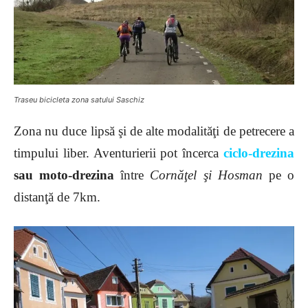
Traseu bicicleta zona satului Saschiz
Zona nu duce lipsă şi de alte modalităţi de petrecere a
timpului liber. Aventurierii pot încerca
ciclo-drezina
sau moto-drezina
între
Cornăţel şi Hosman
pe o
distanţă de 7km.