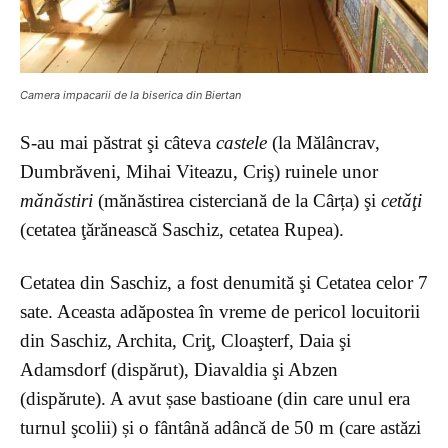
Camera impacarii de la biserica din Biertan
S-au mai păstrat şi câteva
castele
(la Mălâncrav,
Dumbrăveni, Mihai Viteazu, Criş) ruinele unor
mănăstiri
(mănăstirea cisterciană de la Cârța) şi
cetăţi
(cetatea ţărănească Saschiz, cetatea Rupea).
Cetatea din Saschiz, a fost denumită şi Cetatea celor 7
sate. Aceasta adăpostea în vreme de pericol locuitorii
din Saschiz, Archita, Criţ, Cloaşterf, Daia şi
Adamsdorf (dispărut), Diavaldia şi Abzen
(dispărute). A avut șase bastioane (din care unul era
turnul şcolii) și o fântână adâncă de 50 m (care astăzi