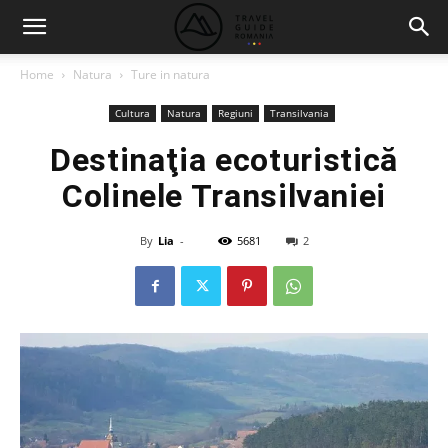
Home
Natura
Ture in natura
Cultura
Natura
Regiuni
Transilvania
Destinaţia ecoturistică
Colinele Transilvaniei
By
Lia
-
5681
2