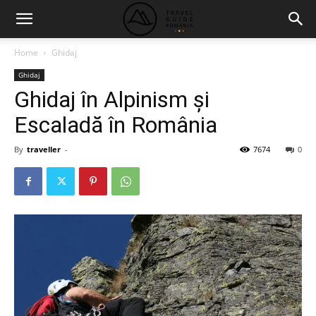
Home
Ghidaj
Ghidaj
Ghidaj în Alpinism și
Escaladă în România
By
traveller
-
7674
0