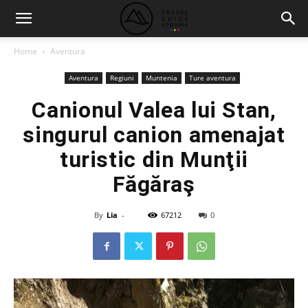
Home
Aventura
Aventura
Regiuni
Muntenia
Ture aventura
Canionul Valea lui Stan,
singurul canion amenajat
turistic din Munţii
Făgăraş
By
Lia
-
67212
0