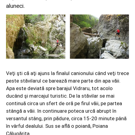
aluneci.
Veţi şti că aţi ajuns la finalul canionului când veţi trece
peste stăvilarul ce barează mare parte din apa văii.
Apa este deviată spre barajul Vidraru, tot acolo
ducând şi marcajul turistic. De la stăvilar se mai
continuă circa un sfert de oră pe firul văii, pe partea
stângă a văii. In continuare poteca urcă abrupt în
versantul stâng, prin pădure, circa 15-20 minute până
în vârful dealului. Sus se află o poiană, Poiana
Călugărița.