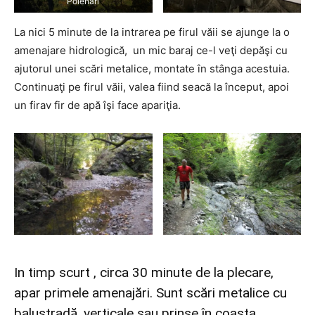
Poienari
La nici 5 minute de la intrarea pe firul văii se ajunge la o
amenajare hidrologică, un mic baraj ce-l veţi depăşi cu
ajutorul unei scări metalice, montate în stânga acestuia.
Continuaţi pe firul văii, valea fiind seacă la început, apoi
un firav fir de apă îşi face apariţia.
In timp scurt , circa 30 minute de la plecare,
apar primele amenajări. Sunt scări metalice cu
balustradă, verticale sau prinse în coasta