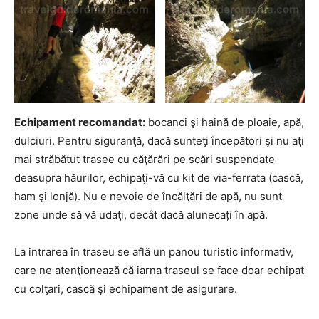
Echipament recomandat:
bocanci şi haină de ploaie, apă,
dulciuri. Pentru siguranţă, dacă sunteţi începători şi nu aţi
mai străbătut trasee cu căţărări pe scări suspendate
deasupra hăurilor, echipaţi-vă cu kit de via-ferrata (cască,
ham şi lonjă). Nu e nevoie de încălţări de apă, nu sunt
zone unde să vă udaţi, decât dacă alunecați în apă.
La intrarea în traseu se află un panou turistic informativ,
care ne atenţionează că iarna traseul se face doar echipat
cu colţari, cască şi echipament de asigurare.