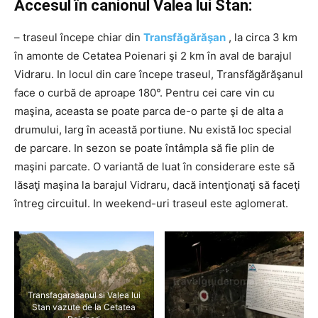
Accesul în canionul Valea lui Stan:
– traseul începe chiar din
Transfăgărăşan
, la circa 3 km
în amonte de Cetatea Poienari şi 2 km în aval de barajul
Vidraru. In locul din care începe traseul, Transfăgărăşanul
face o curbă de aproape 180°. Pentru cei care vin cu
maşina, aceasta se poate parca de-o parte şi de alta a
drumului, larg în această portiune. Nu există loc special
de parcare. In sezon se poate întâmpla să fie plin de
maşini parcate. O variantă de luat în considerare este să
lăsaţi maşina la barajul Vidraru, dacă intenţionaţi să faceţi
întreg circuitul. In weekend-uri traseul este aglomerat.
Transfagarasanul si Valea lui
Stan vazute de la Cetatea