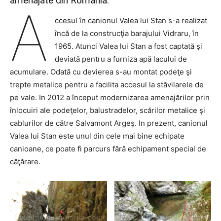
amenajate din România.
A
ccesul în canionul Valea lui Stan s-a realizat
încă de la construcţia barajului Vidraru, în
1965. Atunci Valea lui Stan a fost captată şi
deviată pentru a furniza apă lacului de
acumulare. Odată cu devierea s-au montat podeţe şi
trepte metalice pentru a facilita accesul la stăvilarele de
pe vale. In 2012 a început modernizarea amenajărilor prin
înlocuiri ale podeţelor, balustradelor, scărilor metalice şi
cablurilor de către Salvamont Argeş. In prezent, canionul
Valea lui Stan este unul din cele mai bine echipate
canioane, ce poate fi parcurs fără echipament special de
căţărare.