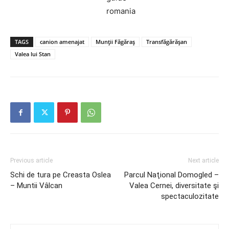
TAGS
canion amenajat
Munţii Făgăraş
Transfăgărăşan
Valea lui Stan
Previous article
Next article
Schi de tura pe Creasta Oslea
Parcul Naţional Domogled –
– Muntii Vâlcan
Valea Cernei, diversitate şi
spectaculozitate