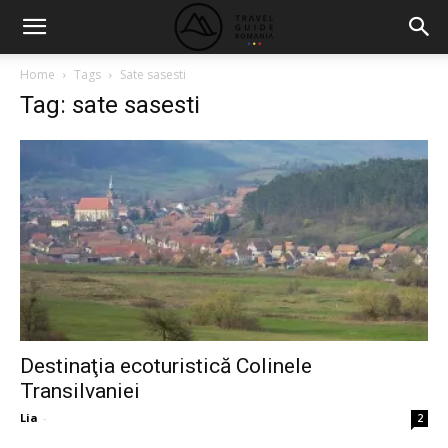
Home
Tags
Sate sasesti
Tag: sate sasesti
Destinaţia ecoturistică Colinele
Transilvaniei
Lia
-
2