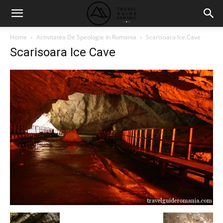
Home
Activitatea De Speologie In Romania
Scarisoara Ice Cave
Scarisoara Ice Cave