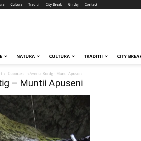
ura
Cultura
Traditii
City Break
Ghidaj
Contact
E
NATURA
CULTURA
TRADITII
CITY BREA
ri
Coborare in Avenul Bortig - Muntii Apuseni
tig – Muntii Apuseni