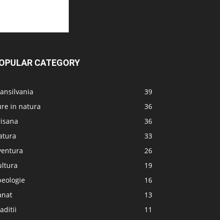
OPULAR CATEGORY
ansilvania
39
re in natura
36
risana
36
atura
33
ventura
26
ultura
19
peologie
16
anat
13
aditii
11