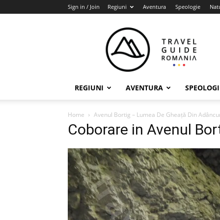
Sign in / Join
Regiuni
Aventura
Speologie
Nat
Travel
Guide
Romania
REGIUNI
AVENTURA
SPEOLOGI
Home
Avenul Bortig – Lumea De Gheață Din Adâncu
Coborare in Avenul Bor