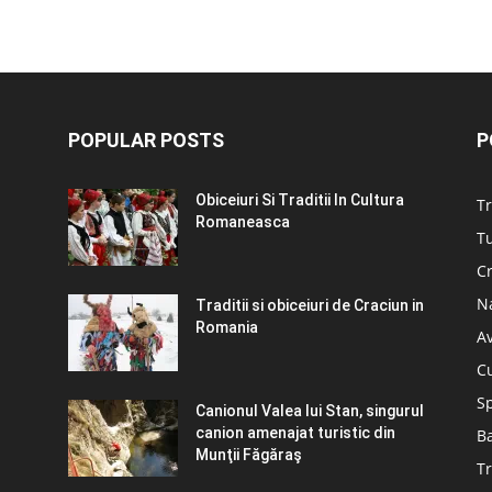
POPULAR POSTS
P
Obiceiuri Si Traditii In Cultura
Tr
Romaneasca
Tu
C
N
Traditii si obiceiuri de Craciun in
Romania
A
C
S
Canionul Valea lui Stan, singurul
canion amenajat turistic din
B
Munţii Făgăraş
Tr