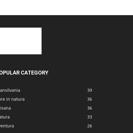
OPULAR CATEGORY
ansilvania
39
re in natura
36
risana
36
atura
33
ventura
26