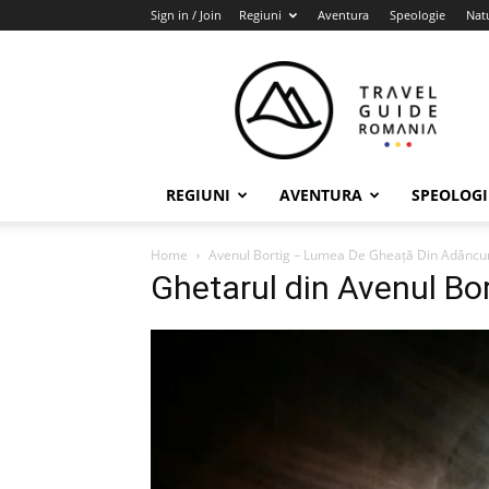
Sign in / Join
Regiuni
Aventura
Speologie
Nat
Travel
Guide
Romania
REGIUNI
AVENTURA
SPEOLOGI
Home
Avenul Bortig – Lumea De Gheață Din Adâncu
Ghetarul din Avenul Bor