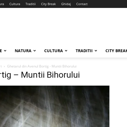
ura
Cultura
Traditii
City Break
Ghidaj
Contact
E
NATURA
CULTURA
TRADITII
CITY BREA
ri
Ghetarul din Avenul Bortig - Muntii Bihorului
tig – Muntii Bihorului