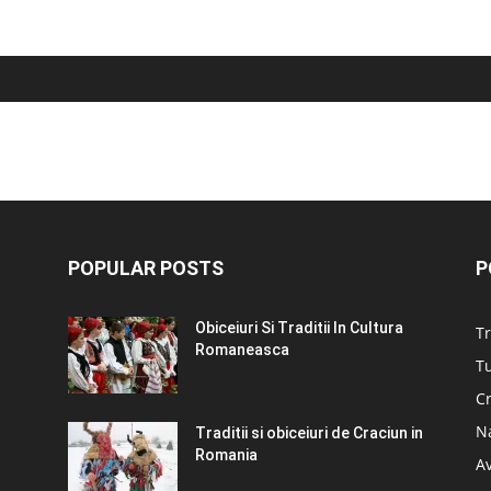
POPULAR POSTS
P
Obiceiuri Si Traditii In Cultura
Tr
Romaneasca
Tu
C
N
Traditii si obiceiuri de Craciun in
Romania
A