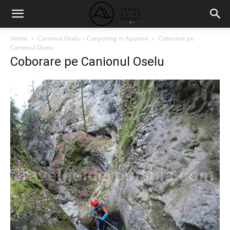
Home
Canionul Oselu – Canyoning in Apuseni
Coborare pe
Canionul Oselu
Coborare pe Canionul Oselu