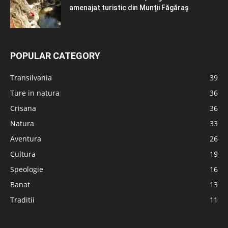
amenajat turistic din Munţii Făgăraş
POPULAR CATEGORY
Transilvania
39
Ture in natura
36
Crisana
36
Natura
33
Aventura
26
Cultura
19
Speologie
16
Banat
13
Traditii
11