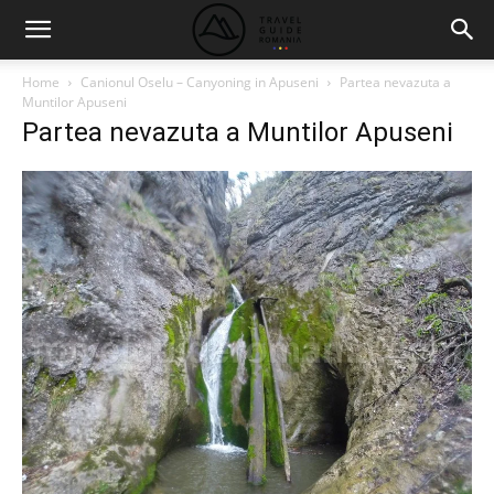
Home
Canionul Oselu – Canyoning in Apuseni
Partea nevazuta a
Muntilor Apuseni
Partea nevazuta a Muntilor Apuseni