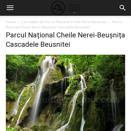
Home
Cascadele din Parcul Național Cheile Nerei-Beușnița
Parcul
Național Cheile Nerei-Beușnița Cascadele Beusnitei
Parcul Național Cheile Nerei-Beușnița
Cascadele Beusnitei