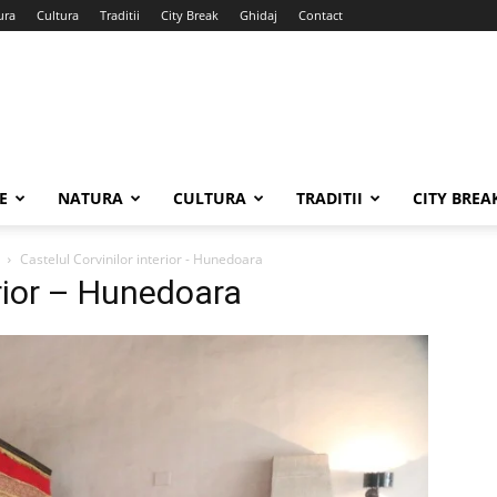
ura
Cultura
Traditii
City Break
Ghidaj
Contact
E
NATURA
CULTURA
TRADITII
CITY BREA
Castelul Corvinilor interior - Hunedoara
erior – Hunedoara