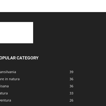
OPULAR CATEGORY
ansilvania
39
re in natura
36
risana
36
atura
33
ventura
26