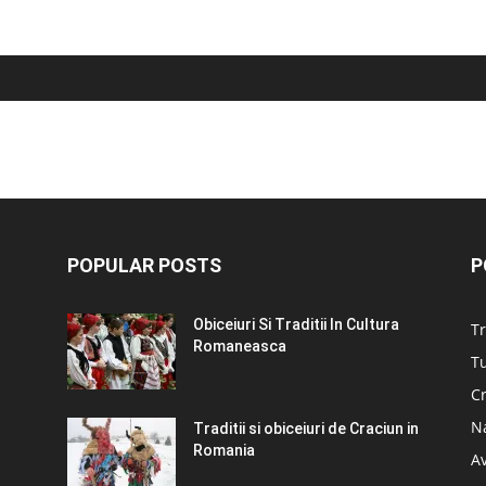
POPULAR POSTS
P
Obiceiuri Si Traditii In Cultura
Tr
Romaneasca
Tu
C
N
Traditii si obiceiuri de Craciun in
Romania
A