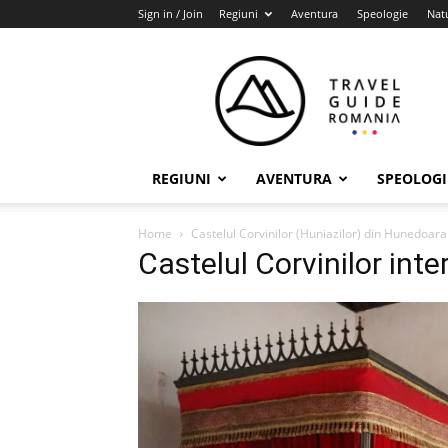
Sign in / Join
Regiuni
Aventura
Speologie
Nat
Travel
Guide
Romania
REGIUNI
AVENTURA
SPEOLOGI
Home
Castelul Corvinilor (Huniazilor) din Hunedoara
Castelul Corvinilor int