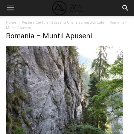
Home
Peștera Cetățile Rădesei și Cheile Someșului Cald
Romania -
Muntii Apuseni
Romania – Muntii Apuseni