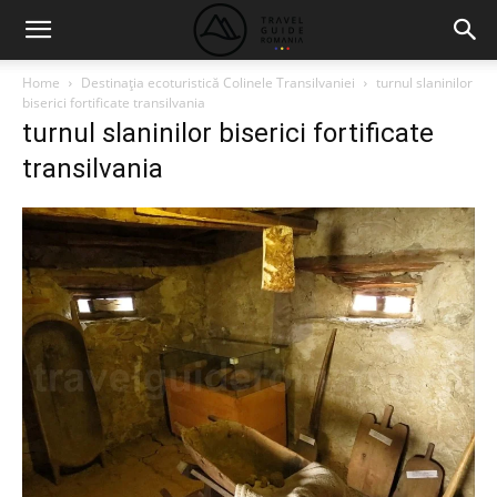
Home
Destinaţia ecoturistică Colinele Transilvaniei
turnul slaninilor
biserici fortificate transilvania
turnul slaninilor biserici fortificate
transilvania