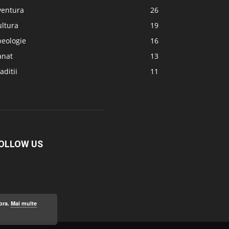
ventura
26
ultura
19
peologie
16
anat
13
aditii
11
OLLOW US
ora.
Mai multe