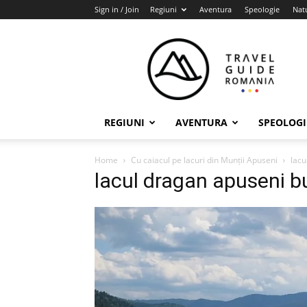
Sign in / Join
Regiuni
Aventura
Speologie
Nat
Travel
Guide
Romania
REGIUNI
AVENTURA
SPEOLOGI
Home
Cu caiacul pe lacuri din Munții Apuseni
lacu
lacul dragan apuseni 