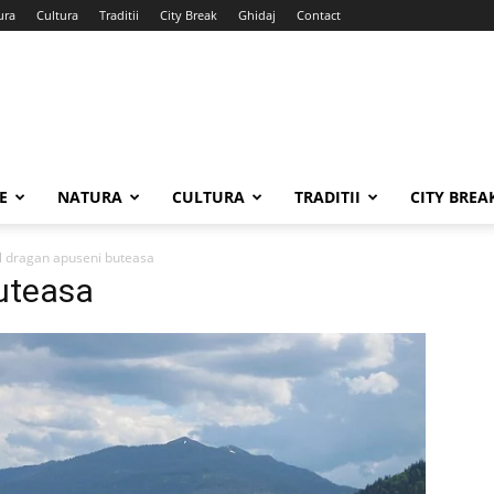
ura
Cultura
Traditii
City Break
Ghidaj
Contact
E
NATURA
CULTURA
TRADITII
CITY BREA
l dragan apuseni buteasa
buteasa