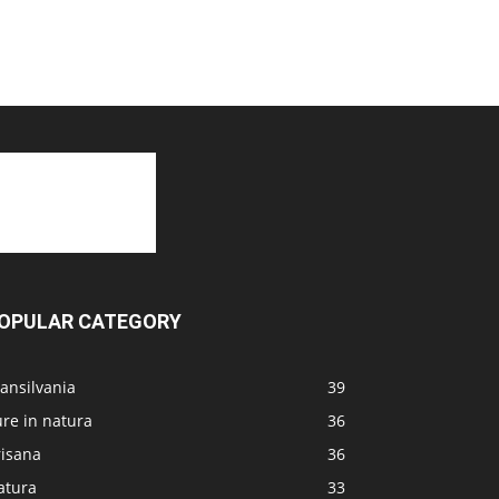
OPULAR CATEGORY
ansilvania
39
re in natura
36
risana
36
atura
33