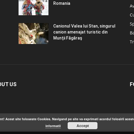
Romania
A
C
S
Canionul Valea lui Stan, singurul
canion amenajat turistic din
B
Munţii Făgăraş
Tr
OUT US
F
nt! Acest site foloseste Cookies. Navigand pe site va exprimati acordul folosirii acest
Accept
informatii