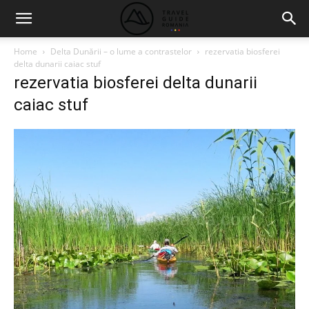
Home
Delta Dunării – o lume a contrastelor
rezervatia biosferei
delta dunarii caiac stuf
rezervatia biosferei delta dunarii
caiac stuf