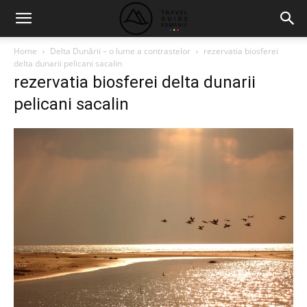
Home
Delta Dunării – o lume a contrastelor
rezervatia biosferei
delta dunarii pelicani sacalin
rezervatia biosferei delta dunarii
pelicani sacalin