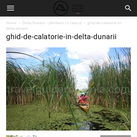
Home
Delta Dunarii – plimbare cu caiacul
ghid-de-calatorie-in-
delta-dunarii
ghid-de-calatorie-in-delta-dunarii