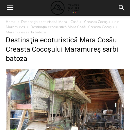
Home
Destinaţia ecoturistică Mara – Cosău – Creasta Cocoșului din
Maramureş
Destinaţia ecoturistică Mara Cosău Creasta Cocoșului
Maramureş sarbi batoza
Destinaţia ecoturistică Mara Cosău
Creasta Cocoșului Maramureş sarbi
batoza