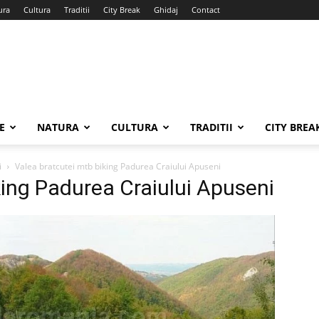
ura
Cultura
Traditii
City Break
Ghidaj
Contact
E
NATURA
CULTURA
TRADITII
CITY BREA
i
Valea bratcutei mtb biking Padurea Craiului Apuseni
king Padurea Craiului Apuseni