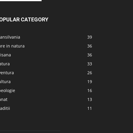
OPULAR CATEGORY
ansilvania
39
re in natura
36
risana
36
atura
33
ventura
26
ultura
19
peologie
16
anat
13
aditii
11