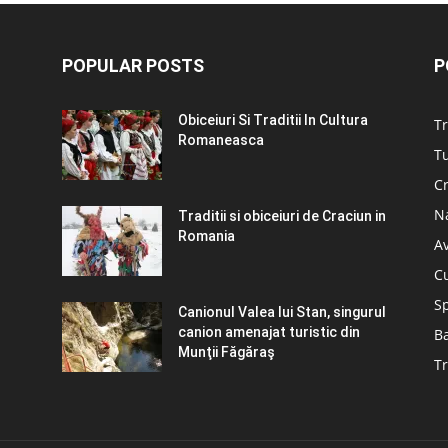
POPULAR POSTS
P
Obiceiuri Si Traditii In Cultura
Tr
Romaneasca
Tu
C
N
Traditii si obiceiuri de Craciun in
Romania
A
C
S
Canionul Valea lui Stan, singurul
canion amenajat turistic din
B
Munţii Făgăraş
Tr