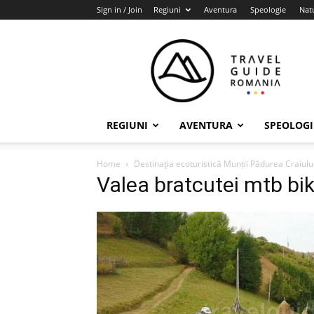
Sign in / Join
Regiuni
Aventura
Speologie
Nat
Travel
Guide
Romania
REGIUNI
AVENTURA
SPEOLOGI
Home
Destinaţia ecoturistică Munții Pădurea Craiulu
Valea bratcutei mtb bi