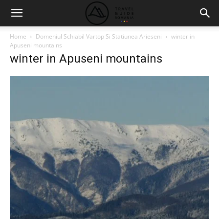
Home
Domeniul Schiabil Vartop Si Statiunea Arieseni
winter in
Apuseni mountains
winter in Apuseni mountains