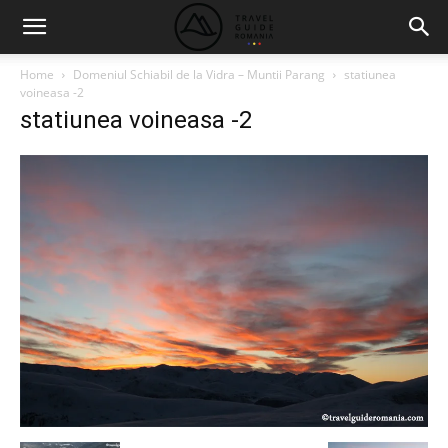
Home
Domeniul Schiabil de la Vidra – Muntii Parang
statiunea
voineasa -2
statiunea voineasa -2