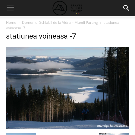
Home
Domeniul Schiabil de la Vidra – Muntii Parang
statiunea
voineasa -7
statiunea voineasa -7