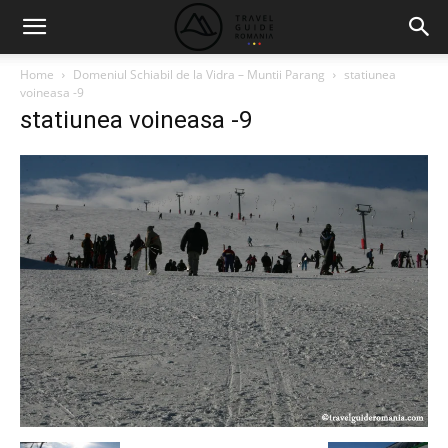
Home
Domeniul Schiabil de la Vidra – Muntii Parang
statiunea
voineasa -9
statiunea voineasa -9