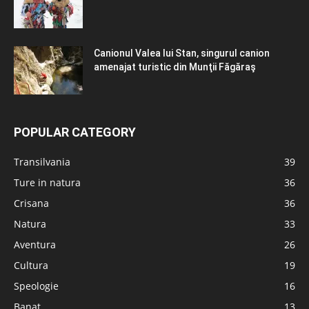
Canionul Valea lui Stan, singurul canion
amenajat turistic din Munţii Făgăraş
POPULAR CATEGORY
Transilvania
39
Ture in natura
36
Crisana
36
Natura
33
Aventura
26
Cultura
19
Speologie
16
Banat
13