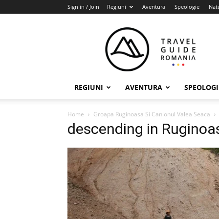
Sign in / Join
Regiuni
Aventura
Speologie
Nat
Travel
Guide
Romania
REGIUNI
AVENTURA
SPEOLOGI
Home
Groapa Ruginoasa Si Canionul Valea Seaca
descending in Ruginoa