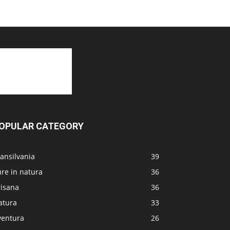
OPULAR CATEGORY
ansilvania
39
re in natura
36
risana
36
atura
33
ventura
26