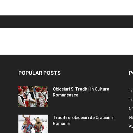
POPULAR POSTS
P
Obiceiuri Si Traditii In Cultura
Tr
Romaneasca
Tu
C
N
Traditii si obiceiuri de Craciun in
Romania
A