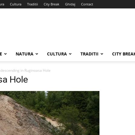
ura
Cultura
Traditii
City Break
Ghidaj
Contact
E
NATURA
CULTURA
TRADITII
CITY BREA
descending in Ruginoasa Hole
sa Hole