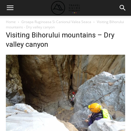
Home
Groapa Ruginoasa Si Canionul Valea Seaca
Visiting Bihorului
mountains - Dry valley canyon
Visiting Bihorului mountains – Dry
valley canyon