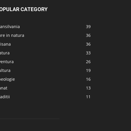
OPULAR CATEGORY
ansilvania
39
re in natura
36
risana
36
atura
33
ventura
26
ultura
19
peologie
16
anat
13
aditii
11