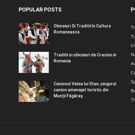
POPULAR POSTS
P
Obiceiuri Si Traditii In Cultura
Tr
Romaneasca
Tu
C
N
Traditii si obiceiuri de Craciun in
Romania
A
C
S
Canionul Valea lui Stan, singurul
canion amenajat turistic din
B
Munţii Făgăraş
Tr