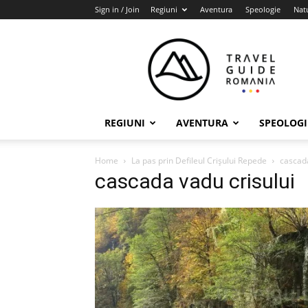
Sign in / Join
Regiuni
Aventura
Speologie
Nat
Travel
Guide
Romania
REGIUNI
AVENTURA
SPEOLOGI
Home
La pas prin Defileul Crişului Repede
cascada
cascada vadu crisului