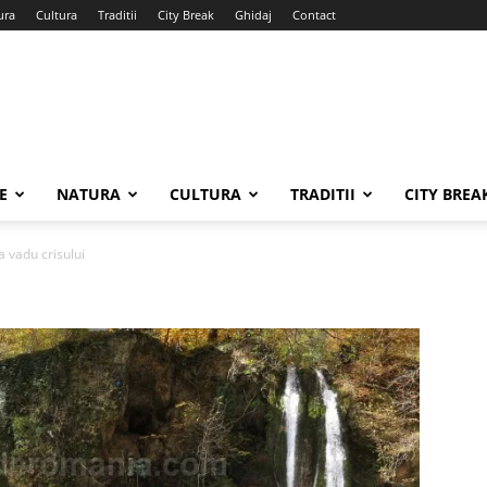
ura
Cultura
Traditii
City Break
Ghidaj
Contact
E
NATURA
CULTURA
TRADITII
CITY BREA
 vadu crisului