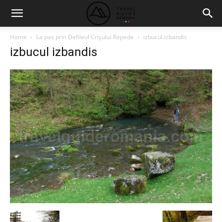
Home
La pas prin Defileul Crişului Repede
izbucul izbandis
izbucul izbandis