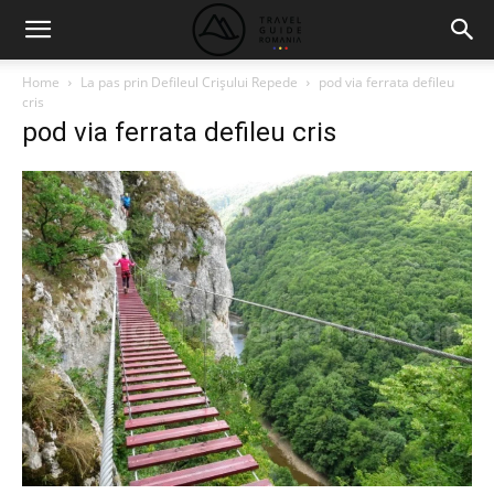
Home
La pas prin Defileul Crişului Repede
pod via ferrata defileu
cris
pod via ferrata defileu cris