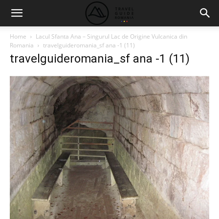
Home
Lacul Sfanta Ana – Singurul Lac de Origine Vulcanica din
Romania
travelguideromania_sf ana -1 (11)
travelguideromania_sf ana -1 (11)