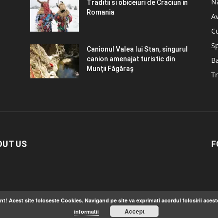
N
Traditii si obiceiuri de Craciun in
Romania
A
C
S
Canionul Valea lui Stan, singurul
canion amenajat turistic din
B
Munţii Făgăraş
Tr
OUT US
F
nt! Acest site foloseste Cookies. Navigand pe site va exprimati acordul folosirii acest
Accept
informatii