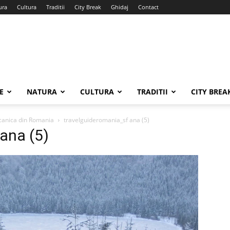
ura
Cultura
Traditii
City Break
Ghidaj
Contact
E
NATURA
CULTURA
TRADITII
CITY BREA
lcanica din Romania
travelguideromania_sf ana (5)
ana (5)