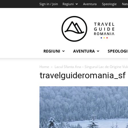
Sign in / Join
Regiuni
Aventura
Speologie
Nat
Travel
Guide
Romania
REGIUNI
AVENTURA
SPEOLOGI
Home
Lacul Sfanta Ana – Singurul Lac de Origine Vu
travelguideromania_sf 