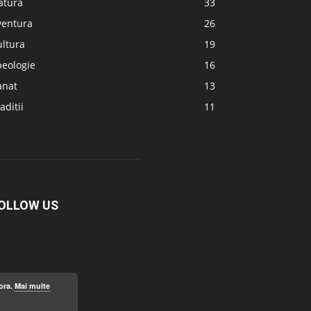
atura
33
ventura
26
ultura
19
peologie
16
anat
13
aditii
11
OLLOW US
ora.
Mai multe