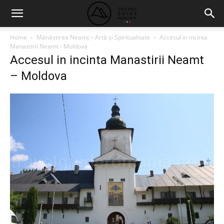
Home
Mănăstirea Neamț – Artă și Spiritualitate
Accesul in incinta
Manastirii Neamt - Moldova
Accesul in incinta Manastirii Neamt
– Moldova