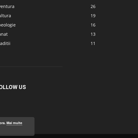
ventura
26
ultura
19
peologie
16
anat
13
aditii
11
OLLOW US
ora.
Mai multe