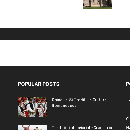
POPULAR POSTS
P
Obiceiuri Si Traditii In Cultura
Tr
Romaneasca
Tu
C
N
Traditii si obiceiuri de Craciun in