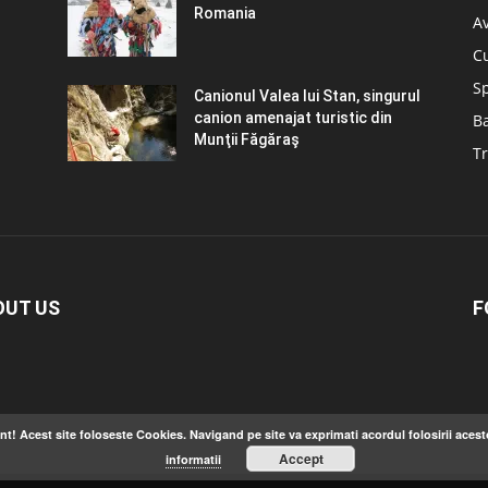
Romania
A
C
S
Canionul Valea lui Stan, singurul
canion amenajat turistic din
B
Munţii Făgăraş
Tr
OUT US
F
nt! Acest site foloseste Cookies. Navigand pe site va exprimati acordul folosirii acest
Accept
informatii