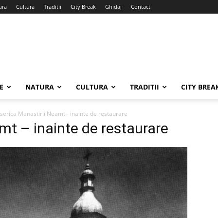
ura
Cultura
Traditii
City Break
Ghidaj
Contact
E
NATURA
CULTURA
TRADITII
CITY BREA
iserica Manastirii Neamt - inainte de restaurare
mt – inainte de restaurare