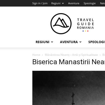
Sign in / Join
Regiuni
Aventura
Speologie
Nat
Travel
Guide
Romania
REGIUNI
AVENTURA
SPEOLOGI
Home
Mănăstirea Neamț – Artă și Spiritualitate
B
Biserica Manastirii Nea