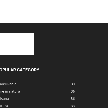
OPULAR CATEGORY
ansilvania
39
re in natura
36
risana
36
atura
33