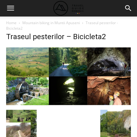
Home
Mountain biking in Muntii Apuseni
Traseul pesterilor -
Bicicleta2
Traseul pesterilor – Bicicleta2