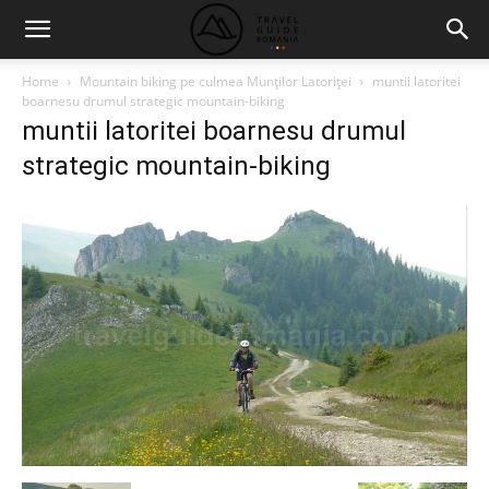
Home
Mountain biking pe culmea Munţilor Latoriţei
muntii latoritei
boarnesu drumul strategic mountain-biking
muntii latoritei boarnesu drumul
strategic mountain-biking