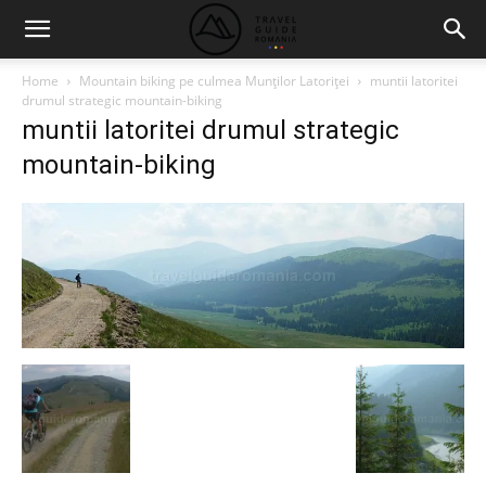
Home
Mountain biking pe culmea Munţilor Latoriţei
muntii latoritei
drumul strategic mountain-biking
muntii latoritei drumul strategic
mountain-biking