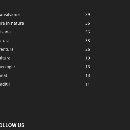
ansilvania
39
re in natura
36
risana
36
atura
33
ventura
26
ultura
19
peologie
16
anat
13
aditii
11
OLLOW US