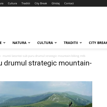
ura
Cultura
Traditii
City Break
Ghidaj
Contact
E
NATURA
CULTURA
TRADITII
CITY BREA
muntii latoritei sub puru drumul strategic mountain-biking mtb
ru drumul strategic mountain-