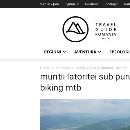
Sign in / Join
Regiuni
Aventura
Speologie
Nat
Travel
Guide
Romania
REGIUNI
AVENTURA
SPEOLOGI
Home
Mountain biking pe culmea Munţilor Latoriţei
muntii latoritei sub pu
biking mtb