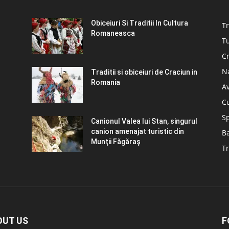
Obiceiuri Si Traditii In Cultura
Tr
Romaneasca
Tu
C
N
Traditii si obiceiuri de Craciun in
Romania
A
C
S
Canionul Valea lui Stan, singurul
canion amenajat turistic din
B
Munţii Făgăraş
Tr
OUT US
F