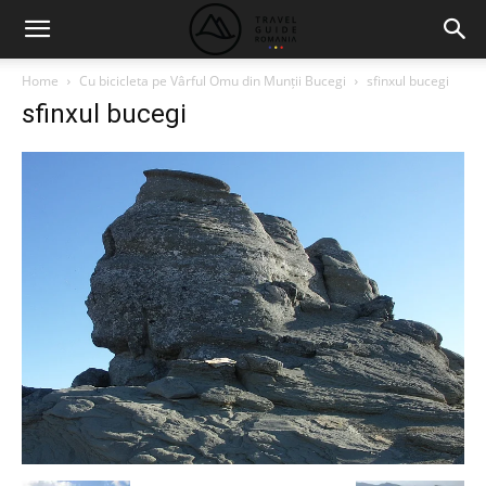
Home
Cu bicicleta pe Vârful Omu din Munții Bucegi
sfinxul bucegi
sfinxul bucegi