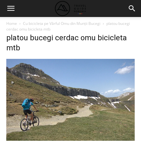
Home
Cu bicicleta pe Vârful Omu din Munții Bucegi
platou bucegi
cerdac omu bicicleta mtb
platou bucegi cerdac omu bicicleta
mtb