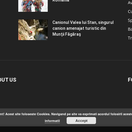
Romania
A
C
S
Canionul Valea lui Stan, singurul
canion amenajat turistic din
B
Munţii Făgăraş
Tr
OUT US
F
nt! Acest site foloseste Cookies. Navigand pe site va exprimati acordul folosirii acest
Accept
informatii