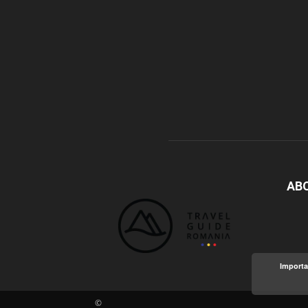
AB
Importa
©