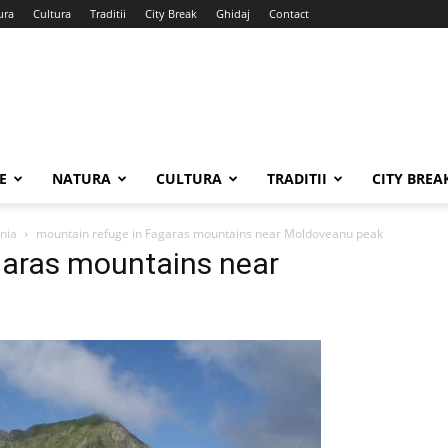
ura
Cultura
Traditii
City Break
Ghidaj
Contact
E
NATURA
CULTURA
TRADITII
CITY BREA
ania
mountain refuge in Fagaras mountains near Moldoveanu peak
garas mountains near