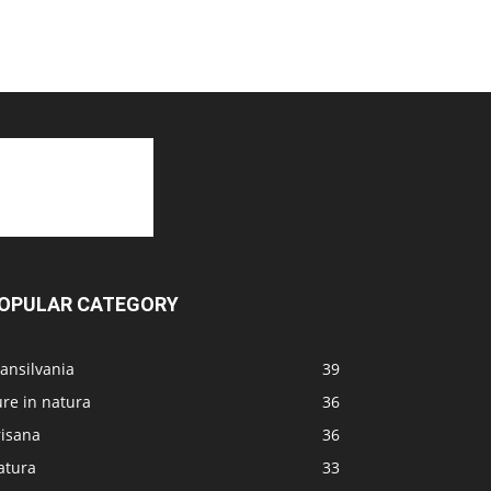
OPULAR CATEGORY
ansilvania
39
re in natura
36
risana
36
atura
33