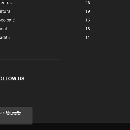
ventura
26
ultura
19
peologie
16
anat
13
aditii
11
OLLOW US
ora.
Mai multe