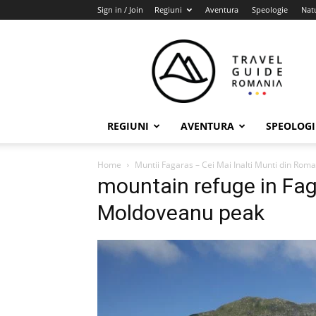
Sign in / Join
Regiuni
Aventura
Speologie
Nat
Travel
Guide
Romania
REGIUNI
AVENTURA
SPEOLOGI
Home
Muntii Fagaras – Cei Mai Inalti Munti din Rom
mountain refuge in Fa
Moldoveanu peak