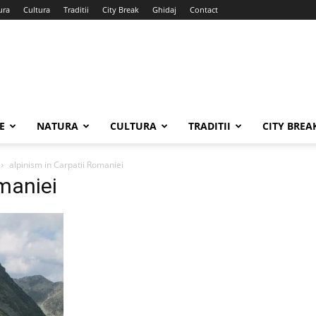
ura
Cultura
Traditii
City Break
Ghidaj
Contact
E
NATURA
CULTURA
TRADITII
CITY BREA
alpinism in Carpatii Romaniei
omaniei