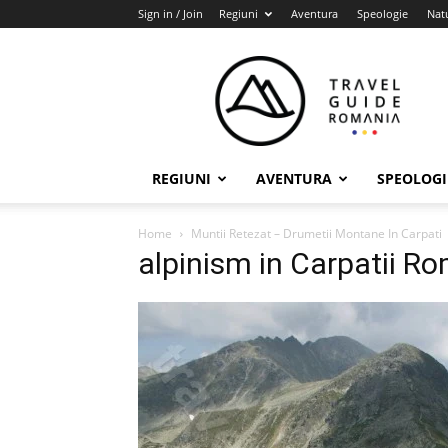
Sign in / Join
Regiuni
Aventura
Speologie
Nat
Travel
Guide
Romania
REGIUNI
AVENTURA
SPEOLOGI
Home
Muntii Retezat – Drumetii Montane In Carpati
alpinism in Carpatii R