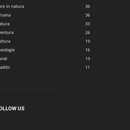
re in natura
36
risana
36
atura
33
ventura
26
ultura
19
peologie
16
anat
13
aditii
11
OLLOW US