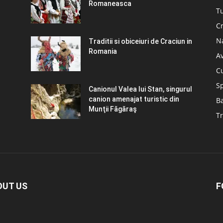
Romaneasca
Tu
C
N
Traditii si obiceiuri de Craciun in
Romania
A
C
S
Canionul Valea lui Stan, singurul
canion amenajat turistic din
B
Munţii Făgăraş
Tr
OUT US
F