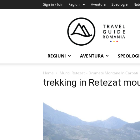
Sign in / Join
Regiuni
Aventura
Speologie
Nat
Travel
Guide
Romania
REGIUNI
AVENTURA
SPEOLOGI
Home
Muntii Retezat – Drumetii Montane In Carpati
trekking in Retezat mou