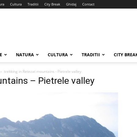
ura
Cultura
Traditii
City Break
Ghidaj
Contact
E
NATURA
CULTURA
TRADITII
CITY BREA
trekking in Retezat mountains - Pietrele valley
ntains – Pietrele valley