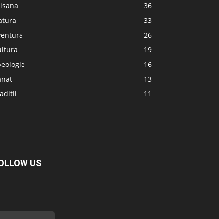
risana
36
atura
33
ventura
26
ultura
19
peologie
16
anat
13
aditii
11
OLLOW US