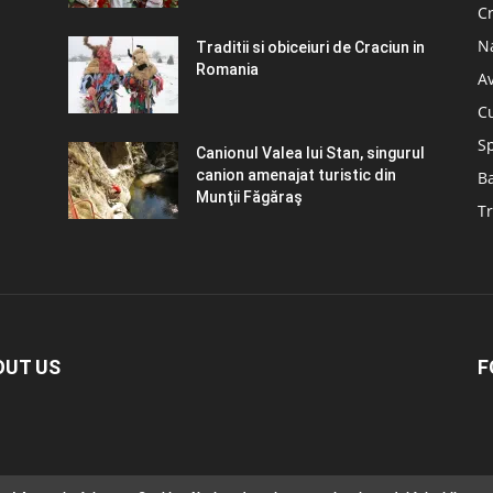
C
N
Traditii si obiceiuri de Craciun in
Romania
A
C
S
Canionul Valea lui Stan, singurul
canion amenajat turistic din
B
Munţii Făgăraş
Tr
OUT US
F