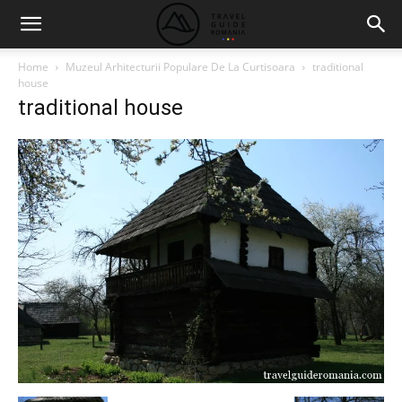
Home
Muzeul Arhitecturii Populare De La Curtisoara
traditional
house
traditional house