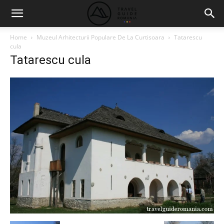
Home
Muzeul Arhitecturii Populare De La Curtisoara
Tatarescu
cula
Tatarescu cula