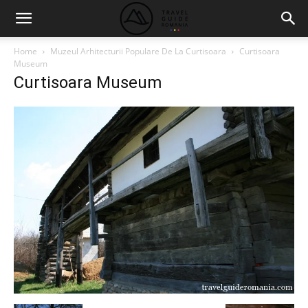
Home
Muzeul Arhitecturii Populare De La Curtisoara
Curtisoara
Museum
Curtisoara Museum