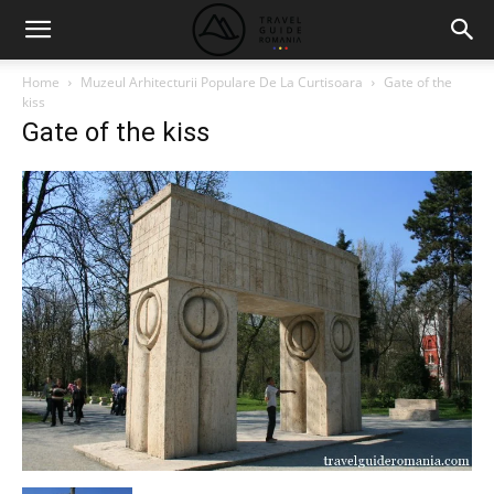
Home
Muzeul Arhitecturii Populare De La Curtisoara
Gate of the
kiss
Gate of the kiss