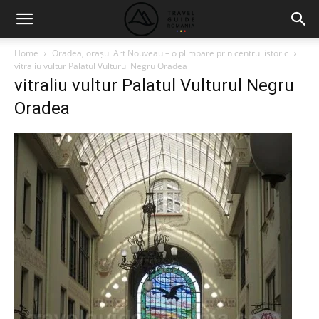
Home
Oradea, orașul Art Nouveau – o plimbare prin centrul istoric
vitraliu vultur Palatul Vulturul Negru Oradea
vitraliu vultur Palatul Vulturul Negru
Oradea