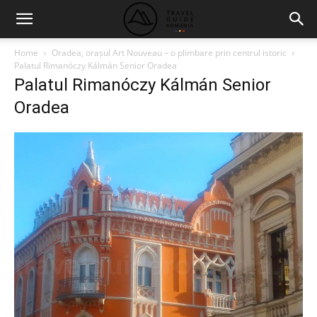
Home
Oradea, orașul Art Nouveau – o plimbare prin centrul istoric
Palatul Rimanóczy Kálmán Senior Oradea
Palatul Rimanóczy Kálmán Senior
Oradea