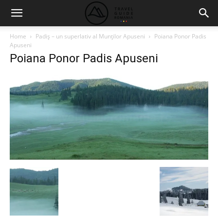
Home
Padiş – un superlativ al Munţilor Apuseni
Poiana Ponor Padis
Apuseni
Poiana Ponor Padis Apuseni